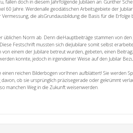
zu, fallen doch in diesem Jahrfolgende Jubiläen an: Günther Sch
kel 60 Jahre. Werdenalle geodätischen Arbeitsgebiete der Jubila
r Vermessung, die alsGrundausbildung die Basis für die Erfolge b
der üblichen Norm ab. Denn dieHauptbeiträge stammen von den 
ese Festschrift mussten sich dieJubilare somit selbst erarbei
on von einem der Jubilare betreut wurden, gebeten, einen Beitrag
etwerden konnte, jedoch in irgendeiner Weise auf den Jubilar Bez
die einen reichen Bilderbogen vorIhnen aufblättert! Sie werden 
davon, ob sie ursprünglich präzisegerade oder gekrümmt verla
ch so manchen Weg in die Zukunft weisenwerden.