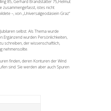
elling 85, Gerhard Brandstätter 75,Helmut
re zusammengefasst, istes nicht
ildete –, von „Universalgeodäsiein Graz“
Jubilaren selbst. Als Thema wurde
ten.Ergänzend wurden Persönlichkeiten,
zu schreiben, der wissenschaftlich,
ug nehmensollte.
Spuren finden, deren Konturen der Wind
ufen sind. Sie werden aber auch Spuren