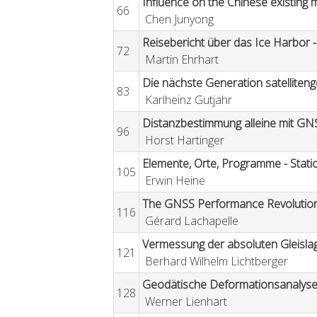
Influence on the Chinese existing 
66
Chen Junyong
Reisebericht über das Ice Harbor -
72
Martin Ehrhart
Die nächste Generation satelliten
83
Karlheinz Gutjahr
Distanzbestimmung alleine mit GN
96
Horst Hartinger
Elemente, Orte, Programme - Stat
105
Erwin Heine
The GNSS Performance Revolutio
116
Gérard Lachapelle
Vermessung der absoluten Gleislag
121
Berhard Wilhelm Lichtberger
Geodätische Deformationsanalyse 
128
Werner Lienhart