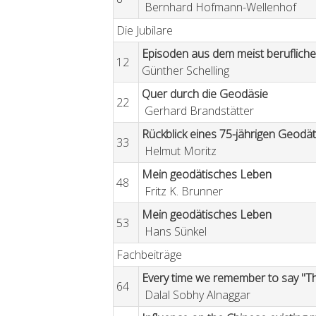
Bernhard Hofmann-Wellenhof
Die Jubilare
Episoden aus dem meist beruflich
12
Günther Schelling
Quer durch die Geodäsie
22
Gerhard Brandstätter
Rückblick eines 75-jährigen Geodä
33
Helmut Moritz
Mein geodätisches Leben
48
Fritz K. Brunner
Mein geodätisches Leben
53
Hans Sünkel
Fachbeiträge
Every time we remember to say "Th
64
Dalal Sobhy Alnaggar