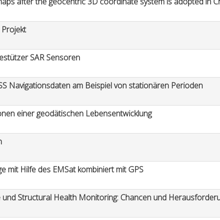
maps after the geocentric 3D coordinate system is adopted in C
 Projekt
gestützer SAR Sensoren
SS Navigationsdaten am Beispiel von stationären Perioden
ionen einer geodätischen Lebensentwicklung
n
e mit Hilfe des EMSat kombiniert mit GPS
und Structural Health Monitoring: Chancen und Herausforderu