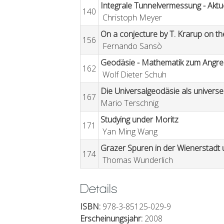
Integrale Tunnelvermessung - Akt
140
Christoph Meyer
On a conjecture by T. Krarup on th
156
Fernando Sansò
Geodäsie - Mathematik zum Angre
162
Wolf Dieter Schuh
Die Universalgeodäsie als universe
167
Mario Terschnig
Studying under Moritz
171
Yan Ming Wang
Grazer Spuren in der Wienerstadt 
174
Thomas Wunderlich
Details
ISBN:
978-3-85125-029-9
Erscheinungsjahr:
2008