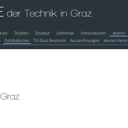
E
der Technik in Graz
itute
Studien
Struktur
Lehrende
Honoratioren
alumni
e
Publikationen
TU Graz Reunions
Auszeichnungen
alumni-Verei
 Graz