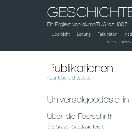
GESCHICHT
Ein Projekt von alumniTUGraz 1887
Übersicht
Leitung
Fakultäten
Inst
Verzeichniss
Publikationen
zur Übersichtsseite
Universalgeodäsie in
Über die Festschrift
Die Grazer Geodäsie feiert!