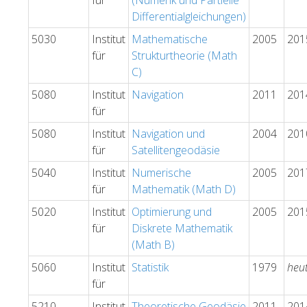
für
(Numerik und Partielle
Differentialgleichungen)
5030
Institut
Mathematische
2005
201
für
Strukturtheorie (Math
C)
5080
Institut
Navigation
2011
201
für
5080
Institut
Navigation und
2004
201
für
Satellitengeodäsie
5040
Institut
Numerische
2005
201
für
Mathematik (Math D)
5020
Institut
Optimierung und
2005
201
für
Diskrete Mathematik
(Math B)
5060
Institut
Statistik
1979
heu
für
5210
Institut
Theoretische Geodäsie
2011
201