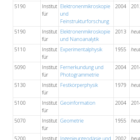
5190
Institut
Elektronenmikroskopie
2004
201
für
und
Feinstrukturforschung
5190
Institut
Elektronenmikroskopie
2013
heu
für
und Nanoanalytik
5110
Institut
Experimentalphysik
1955
heu
für
5090
Institut
Fernerkundung und
2004
201
für
Photogrammetrie
5130
Institut
Festkörperphysik
1979
heu
für
5100
Institut
Geoinformation
2004
201
für
5070
Institut
Geometrie
1955
heu
für
5200
Institut
Ingenieurgeodäsie und
2002
heu