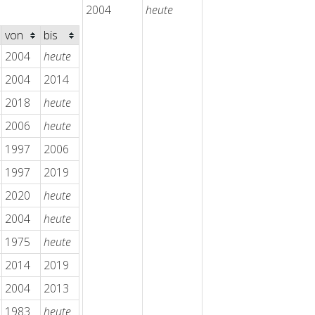
2004
heute
von
bis
2004
heute
2004
2014
2018
heute
2006
heute
1997
2006
1997
2019
2020
heute
2004
heute
1975
heute
2014
2019
2004
2013
1983
heute