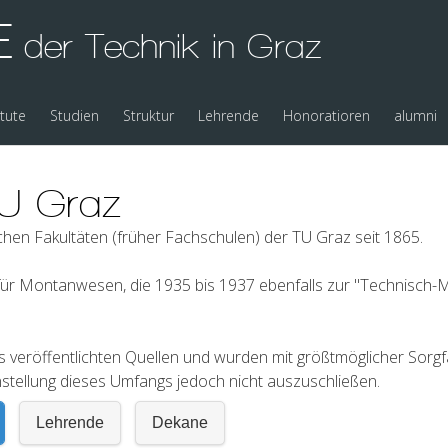
E
der Technik in Graz
itute
Studien
Struktur
Lehrende
Honoratioren
alumni
TU Graz
ischen Fakultäten (früher Fachschulen) der TU Graz seit 1865.
ür Montanwesen, die 1935 bis 1937 ebenfalls zur "Technisch-
s veröffentlichten Quellen und wurden mit größtmöglicher Sorg
stellung dieses Umfangs jedoch nicht auszuschließen.
Lehrende
Dekane