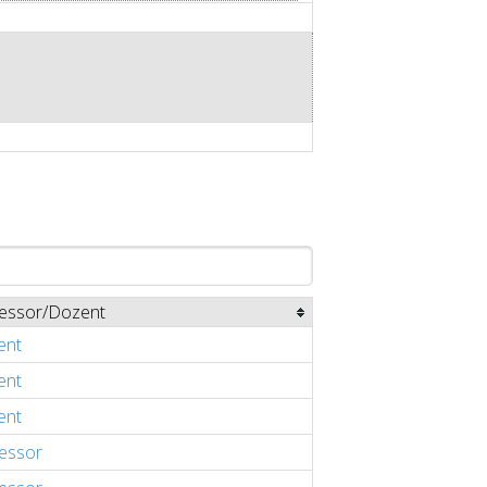
essor/Dozent
ent
ent
ent
essor