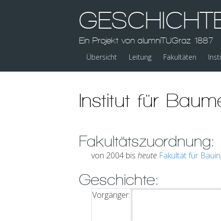
GESCHICHT
Ein Projekt von alumniTUGraz 1887
Übersicht
Leitung
Fakultäten
Inst
Institut für Bau
Fakultätszuordnung:
von 2004 bis
heute
Fakultät für Baui
Geschichte:
Vorgänger: