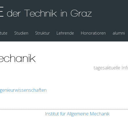
E
der Technik in Graz
itute
Studien
Struktur
Lehrende
Honoratioren
alumni
mechanik
tagesaktuelle In
ngenieurwissenschaften
Institut für Allgemeine Mechanik