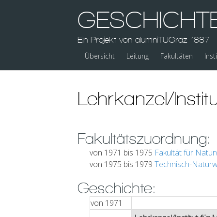
GESCHICHT
Ein Projekt von alumniTUGraz 1887
Übersicht
Leitung
Fakultäten
Inst
Lehrkanzel/Institu
Fakultätszuordnung:
von 1971 bis 1975
Fakultät für Natu
von 1975 bis 1979
Technisch-Naturwi
Geschichte:
von
1971