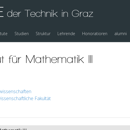
E
der Technik in Graz
itute
Studien
Struktur
Lehrende
Honoratioren
alumni
t für Mathematik III
rwissenschaften
ssenschaftliche Fakultät