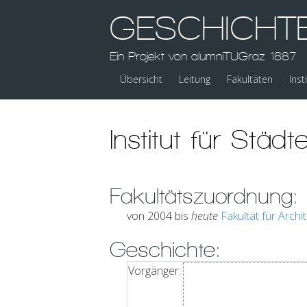
GESCHICHT
Ein Projekt von alumniTUGraz 1887
Übersicht
Leitung
Fakultäten
Inst
Institut für Städ
Fakultätszuordnung:
von 2004 bis
heute
Fakultät für Archi
Geschichte:
Vorgänger: