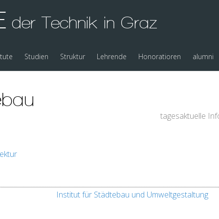
E
der Technik in Graz
itute
Studien
Struktur
Lehrende
Honoratioren
alumni
tebau
tagesaktuelle In
tektur
Institut für Städtebau und Umweltgestaltung