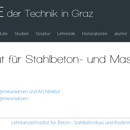
E
der Technik in Graz
itute
Studien
Struktur
Lehrende
Honoratioren
alumni
tut für Stahlbeton- und Ma
ngenieurwesen und Architektur
ngenieurwesen
Lehrkanzel/Institut für Beton-, Stahlbetonbau und Bode