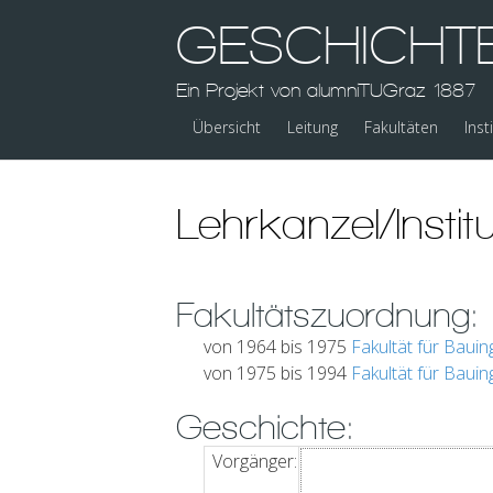
GESCHICHT
Ein Projekt von alumniTUGraz 1887
Übersicht
Leitung
Fakultäten
Inst
Lehrkanzel/Insti
Fakultätszuordnung:
von 1964 bis 1975
Fakultät für Baui
von 1975 bis 1994
Fakultät für Baui
Geschichte:
Vorgänger: