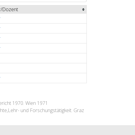
r/Dozent
r
r
r
r
r
ericht 1970. Wien 1971
hte,Lehr- und Forschungstätigkeit. Graz