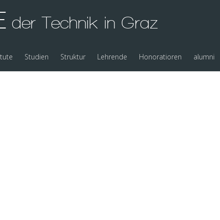
E
der Technik in Graz
itute
Studien
Struktur
Lehrende
Honoratioren
alumni