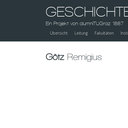
GESCHICHT
Ein Projekt von alumniTUGraz 1887
Übersicht
Leitung
Fakultäten
Inst
Götz
Remigius