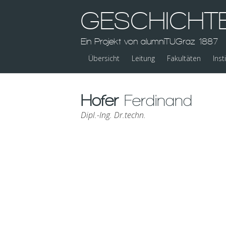
GESCHICHT
Ein Projekt von alumniTUGraz 1887
Übersicht
Leitung
Fakultäten
Inst
Hofer
Ferdinand
Dipl.-Ing. Dr.techn.