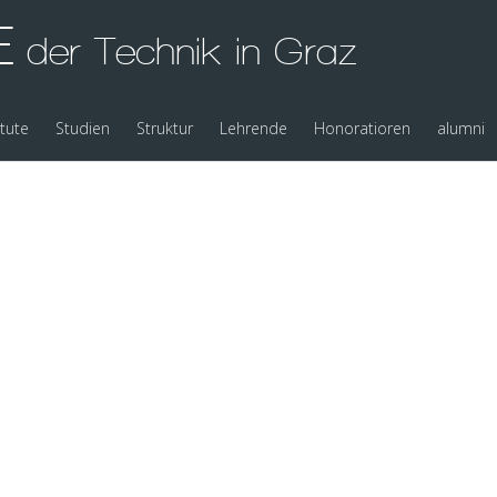
E
der Technik in Graz
itute
Studien
Struktur
Lehrende
Honoratioren
alumni