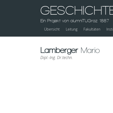
GESCHICHT
Ein Projekt von alumniTUGraz 1887
Übersicht
Leitung
Fakultäten
Inst
Lamberger
Mario
Dipl.-Ing. Dr.techn.