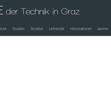
E
der Technik in Graz
itute
Studien
Struktur
Lehrende
Honoratioren
alumni