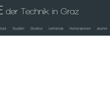
E
der Technik in Graz
itute
Studien
Struktur
Lehrende
Honoratioren
alumni