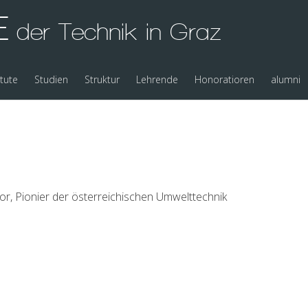
E
der Technik in Graz
itute
Studien
Struktur
Lehrende
Honoratioren
alumni
r, Pionier der österreichischen Umwelttechnik