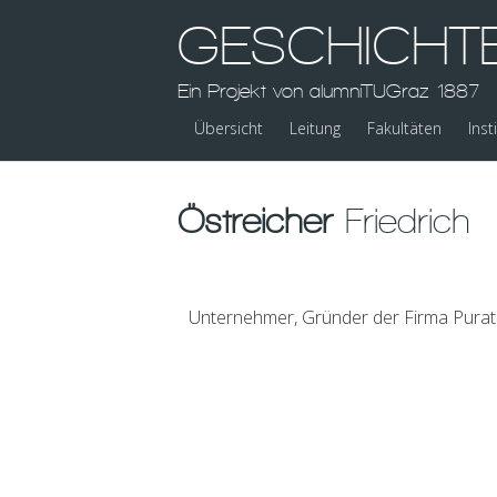
GESCHICHT
Ein Projekt von alumniTUGraz 1887
Übersicht
Leitung
Fakultäten
Inst
Östreicher
Friedrich
Unternehmer, Gründer der Firma Purato