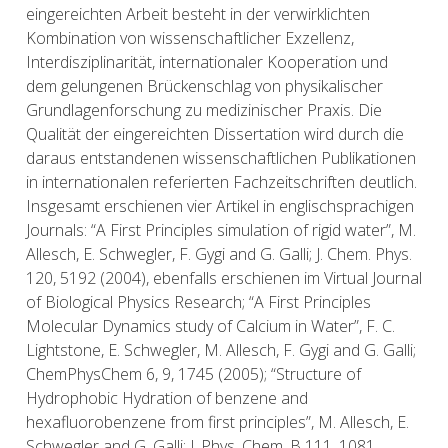
eingereichten Arbeit besteht in der verwirklichten
Kombination von wissenschaftlicher Exzellenz,
Interdisziplinarität, internationaler Kooperation und
dem gelungenen Brückenschlag von physikalischer
Grundlagenforschung zu medizinischer Praxis. Die
Qualität der eingereichten Dissertation wird durch die
daraus entstandenen wissenschaftlichen Publikationen
in internationalen referierten Fachzeitschriften deutlich.
Insgesamt erschienen vier Artikel in englischsprachigen
Journals: “A First Principles simulation of rigid water”, M.
Allesch, E. Schwegler, F. Gygi and G. Galli; J. Chem. Phys.
120, 5192 (2004), ebenfalls erschienen im Virtual Journal
of Biological Physics Research; “A First Principles
Molecular Dynamics study of Calcium in Water”, F. C.
Lightstone, E. Schwegler, M. Allesch, F. Gygi and G. Galli;
ChemPhysChem 6, 9, 1745 (2005); “Structure of
Hydrophobic Hydration of benzene and
hexafluorobenzene from first principles”, M. Allesch, E.
Schwegler and G. Galli; J. Phys. Chem. B 111, 1081