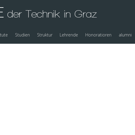
E
der Technik in Graz
itute
Studien
Struktur
Lehrende
Honoratioren
alumni