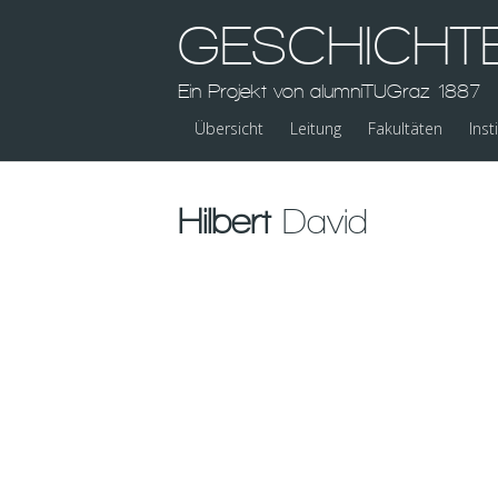
GESCHICHT
Ein Projekt von alumniTUGraz 1887
Übersicht
Leitung
Fakultäten
Inst
Hilbert
David