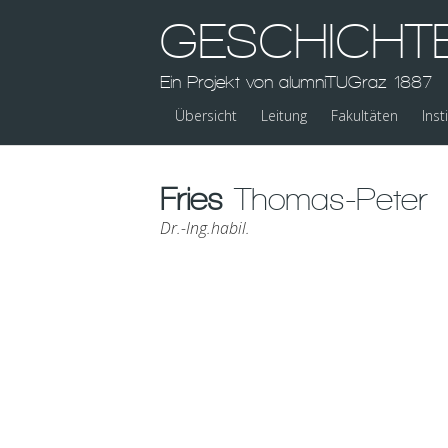
GESCHICHT
Ein Projekt von alumniTUGraz 1887
Übersicht
Leitung
Fakultäten
Inst
Fries
Thomas-Peter
Dr.-Ing.habil.