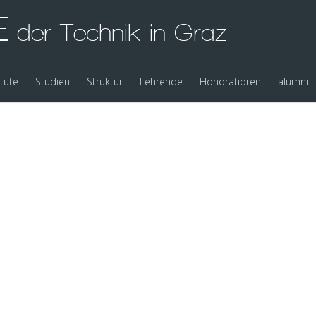
E
der Technik in Graz
itute
Studien
Struktur
Lehrende
Honoratioren
alumni