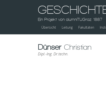
GESCHICHT
Ein Projekt von alumniTUGraz 1887
Übersicht
Leitung
Fakultäten
Inst
Dünser
Christian
Dipl.-Ing. Dr.techn.