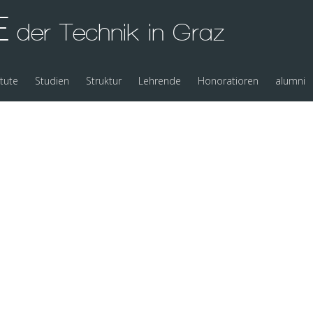
E
der Technik in Graz
itute
Studien
Struktur
Lehrende
Honoratioren
alumni