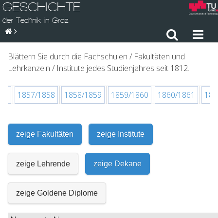
GESCHICHTE
der Technik in Graz
Blättern Sie durch die Fachschulen / Fakultäten und
Lehrkanzeln / Institute jedes Studienjahres seit 1812.
57
1857/1858
1858/1859
1859/1860
1860/1861
186
zeige Fakultäten
zeige Institute
zeige Lehrende
zeige Dekane
zeige Goldene Diplome