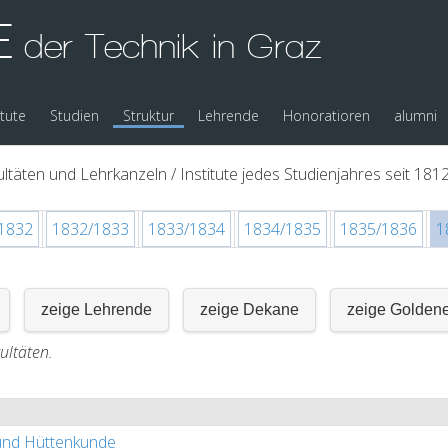
E
der Technik in Graz
itute
Studien
Struktur
Lehrende
Honoratioren
alumni
ltäten und Lehrkanzeln / Institute jedes Studienjahres seit 1812
1832
1832/1833
1833/1834
1834/1835
1835/1836
1
zeige Lehrende
zeige Dekane
zeige Golden
ultäten.
und Hüttenkunde