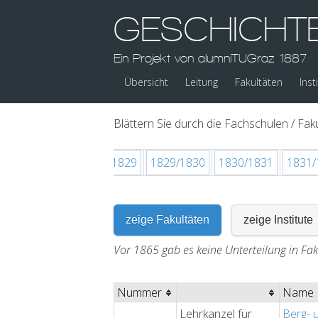
GESCHICHT
Ein Projekt von alumniTUGraz 1887
Übersicht
Leitung
Fakultäten
Inst
Blättern Sie durch die Fachschulen / Faku
7
1827/1828
1828/1829
1829/1830
1830/1831
1831/
zeige Fakultäten
zeige Institute
Vor 1865 gab es keine Unterteilung in Fak
Nummer
Name
Lehrkanzel für
Berg- 