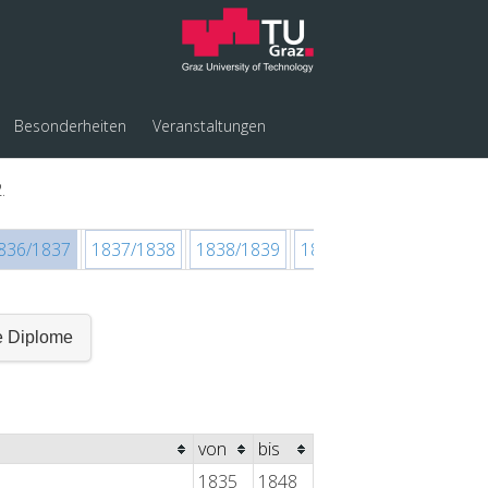
Besonderheiten
Veranstaltungen
.
836/1837
1837/1838
1838/1839
1839/1840
1840/184
e Diplome
von
bis
1835
1848