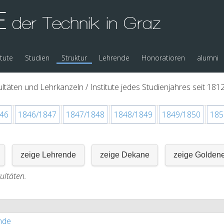
E
der Technik in Graz
itute
Studien
Struktur
Lehrende
Honoratioren
alumni
ltäten und Lehrkanzeln / Institute jedes Studienjahres seit 1812
46
1846/1847
1847/1848
1848/1849
1849/1850
185
zeige Lehrende
zeige Dekane
zeige Golden
ultäten.
nde