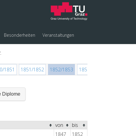
Besonderheiten
Veranstaltungen
.
0/1851
1851/1852
1852/1853
1853/1854
1854/1855
e Diplome
von
bis
1847
1852