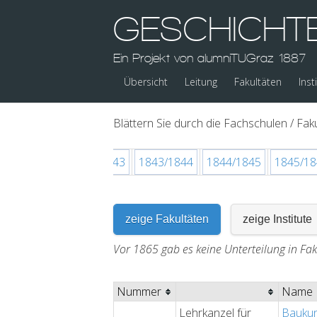
GESCHICHT
Ein Projekt von alumniTUGraz 1887
Übersicht
Leitung
Fakultäten
Inst
Blättern Sie durch die Fachschulen / Faku
1841/1842
1842/1843
1843/1844
1844/1845
1845/18
zeige Fakultäten
zeige Institute
Vor 1865 gab es keine Unterteilung in Fak
Nummer
Name
Lehrkanzel für
Bauku