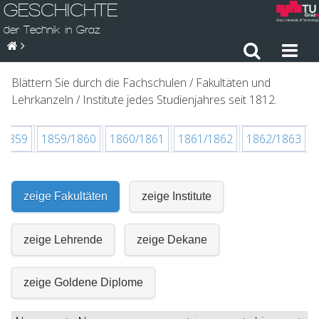
GESCHICHTE
der Technik in Graz
Blättern Sie durch die Fachschulen / Fakultäten und
Lehrkanzeln / Institute jedes Studienjahres seit 1812.
/1859
1859/1860
1860/1861
1861/1862
1862/1863
zeige Fakultäten
zeige Institute
zeige Lehrende
zeige Dekane
zeige Goldene Diplome