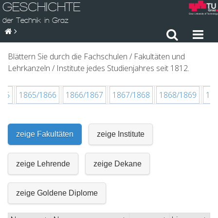
GESCHICHTE
der Technik in Graz
Blättern Sie durch die Fachschulen / Fakultäten und
Lehrkanzeln / Institute jedes Studienjahres seit 1812.
865
1865/1866
1866/1867
1867/1868
1868/1869
18
zeige Fakultäten
zeige Institute
zeige Lehrende
zeige Dekane
zeige Goldene Diplome