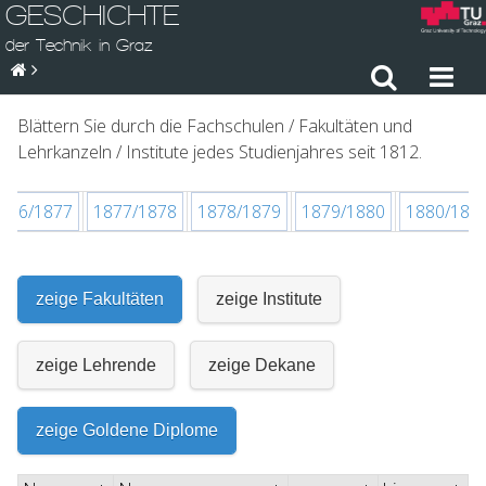
GESCHICHTE
der Technik in Graz
Blättern Sie durch die Fachschulen / Fakultäten und
Lehrkanzeln / Institute jedes Studienjahres seit 1812.
876/1877
1877/1878
1878/1879
1879/1880
1880/188
zeige Fakultäten
zeige Institute
zeige Lehrende
zeige Dekane
zeige Goldene Diplome