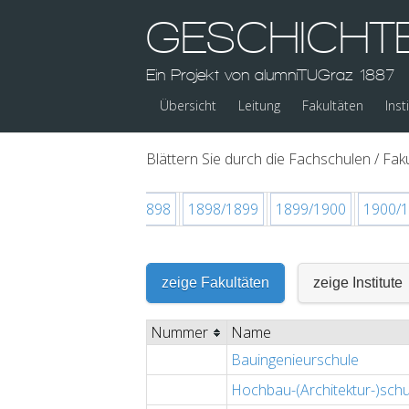
GESCHICHT
Ein Projekt von alumniTUGraz 1887
Übersicht
Leitung
Fakultäten
Inst
Blättern Sie durch die Fachschulen / Faku
1896/1897
1897/1898
1898/1899
1899/1900
1900/
zeige Fakultäten
zeige Institute
Nummer
Name
Bauingenieurschule
Hochbau-(Architektur-)schu