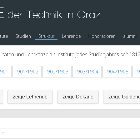
E
der Technik in Graz
itute
Studien
Struktur
Lehrende
Honoratioren
alumni
ltäten und Lehrkanzeln / Institute jedes Studienjahres seit 1812
1901
1901/1902
1902/1903
1903/1904
1904/1905
19
zeige Lehrende
zeige Dekane
zeige Golden
le