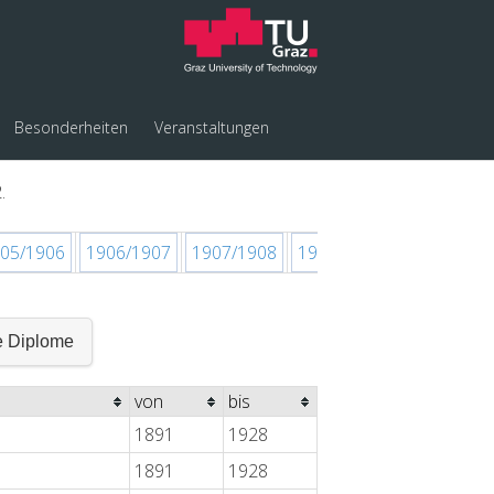
Besonderheiten
Veranstaltungen
.
05/1906
1906/1907
1907/1908
1908/1909
1909/1910
e Diplome
von
bis
1891
1928
1891
1928