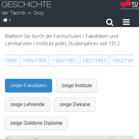
GESCHICHTE
der Technik in Graz
Blättern Sie durch die Fachschulen / Fakultäten und
Lehrkanzeln / Institute jedes Studienjahres seit 1812.
98/1899
1899/1900
1900/1901
1901/1902
1902/1903
zeige Fakultäten
zeige Institute
zeige Lehrende
zeige Dekane
zeige Goldene Diplome