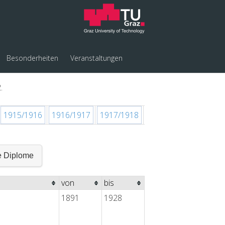
Besonderheiten
Veranstaltungen
.
1915/1916
1916/1917
1917/1918
1918/1919
1919/1
e Diplome
von
bis
1891
1928