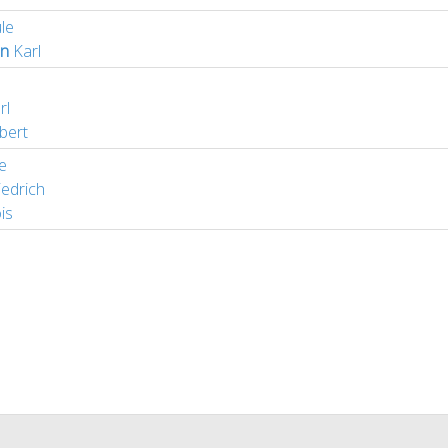
le
n
Karl
rl
bert
e
iedrich
is