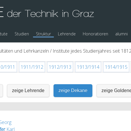
E
der Technik in Graz
itute
Studien
Struktur
Lehrende
Honoratioren
alumni
ltäten und Lehrkanzeln / Institute jedes Studienjahres seit 1812
10/1911
1911/1912
1912/1913
1913/1914
1914/1915
zeige Lehrende
zeige Dekane
zeige Golden
eorg
fer
Karl