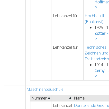
Hoffma
P
Lehrkanzel für
Hochbau II
(Baukunst)
1925 - 
Zotter
Fr
P
Lehrkanzel für
Technisches
Zeichnen und
Freihandzeic
1914 - 
Cerny
Le
P
Maschinenbauschule
Nummer
Name
Lehrkanzel
Darstellende Geome