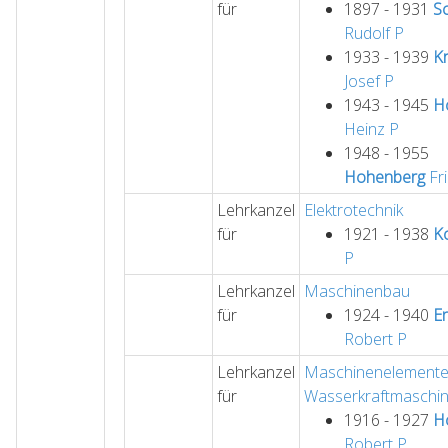
für
1897 - 1931
S
Rudolf
P
1933 - 1939
K
Josef
P
1943 - 1945
H
Heinz
P
1948 - 1955
Hohenberg
Fri
Lehrkanzel
Elektrotechnik
für
1921 - 1938
Ko
P
Lehrkanzel
Maschinenbau
für
1924 - 1940
E
Robert
P
Lehrkanzel
Maschinenelemente 
für
Wasserkraftmaschi
1916 - 1927
H
Robert
P