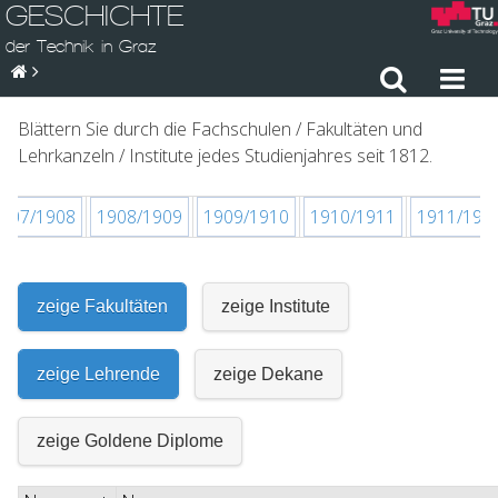
GESCHICHTE
der Technik in Graz
Blättern Sie durch die Fachschulen / Fakultäten und
Lehrkanzeln / Institute jedes Studienjahres seit 1812.
907/1908
1908/1909
1909/1910
1910/1911
1911/191
zeige Fakultäten
zeige Institute
zeige Lehrende
zeige Dekane
zeige Goldene Diplome