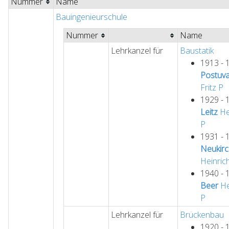
Nummer
Name
Bauingenieurschule
Nummer
Name
Lehrkanzel für
Baustatik
1913 - 
Postuva
Fritz
P
1929 - 
Leitz
He
P
1931 - 
Neukirc
Heinric
1940 - 
Beer
He
P
Lehrkanzel für
Brückenbau
1920 - 