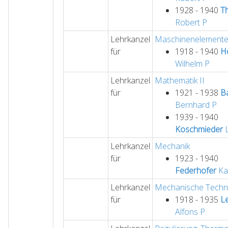
1928 - 1940
T
Robert
P
Lehrkanzel
Maschinenelemente 
für
1918 - 1940
H
Wilhelm
P
Lehrkanzel
Mathematik II
für
1921 - 1938
B
Bernhard
P
1939 - 1940
Koschmieder
L
Lehrkanzel
Mechanik
für
1923 - 1940
Federhofer
Ka
Lehrkanzel
Mechanische Techn
für
1918 - 1935
L
Alfons
P