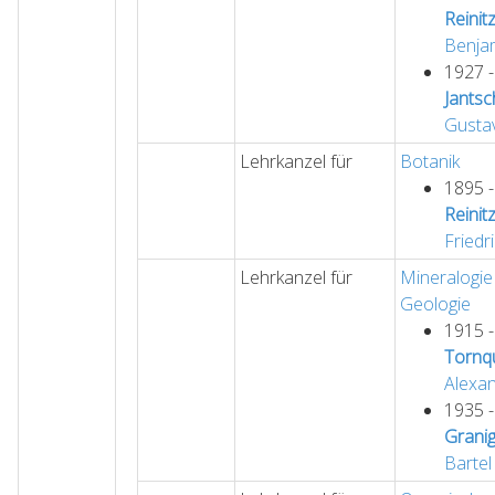
Reinit
Benja
1927 
Jantsc
Gusta
Lehrkanzel für
Botanik
1895 
Reinit
Friedr
Lehrkanzel für
Mineralogie
Geologie
1915 
Tornqu
Alexa
1935 
Grani
Bartel