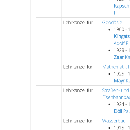
Kapsch
P
Lehrkanzel für
Geodäsie
1900 - 
Klingat
Adolf
P
1928 - 
Zaar
Ka
Lehrkanzel für
Mathematik I
1925 - 
Mayr
Ka
Lehrkanzel für
Straßen- und
Eisenbahnba
1924 - 
Döll
Pau
Lehrkanzel für
Wasserbau
1915 - 