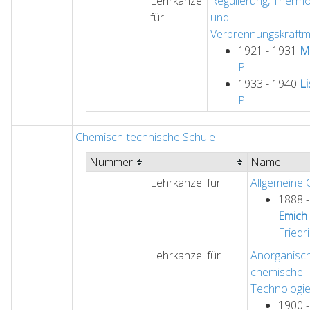
Lehrkanzel
Regulierung, Therm
für
und
Verbrennungskraft
1921 - 1931
M
P
1933 - 1940
Li
P
Chemisch-technische Schule
Nummer
Name
Lehrkanzel für
Allgemeine
1888 
Emich
Friedr
Lehrkanzel für
Anorganisc
chemische
Technologi
1900 