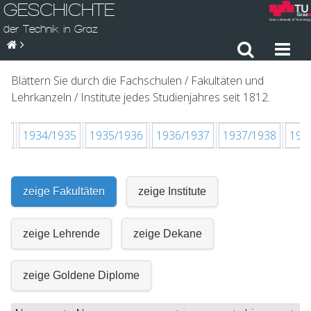
GESCHICHTE
der Technik in Graz
Blättern Sie durch die Fachschulen / Fakultäten und
Lehrkanzeln / Institute jedes Studienjahres seit 1812.
34
1934/1935
1935/1936
1936/1937
1937/1938
193
zeige Fakultäten
zeige Institute
zeige Lehrende
zeige Dekane
zeige Goldene Diplome