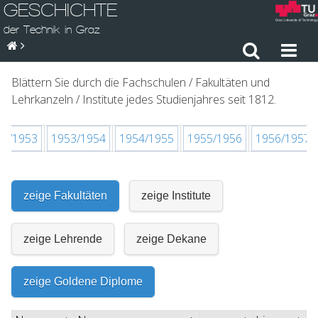
GESCHICHTE
der Technik in Graz
Blättern Sie durch die Fachschulen / Fakultäten und
Lehrkanzeln / Institute jedes Studienjahres seit 1812.
52/1953
1953/1954
1954/1955
1955/1956
1956/1957
zeige Fakultäten
zeige Institute
zeige Lehrende
zeige Dekane
zeige Goldene Diplome