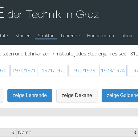
E
der Technik in Graz
itute
Studien
Struktur
Lehrende
Honoratioren
alumni
ltäten und Lehrkanzeln / Institute jedes Studienjahres seit 1812
970
1970/1971
1971/1972
1972/1973
1973/1974
19
zeige Lehrende
zeige Dekane
zeige Golden
Name