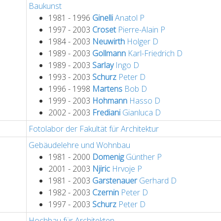
Baukunst
1981 - 1996
Ginelli
Anatol
P
1997 - 2003
Croset
Pierre-Alain
P
1984 - 2003
Neuwirth
Holger
D
1989 - 2003
Gollmann
Karl-Friedrich
D
1989 - 2003
Sarlay
Ingo
D
1993 - 2003
Schurz
Peter
D
1996 - 1998
Martens
Bob
D
1999 - 2003
Hohmann
Hasso
D
2002 - 2003
Frediani
Gianluca
D
Fotolabor der Fakultät für Architektur
Gebäudelehre und Wohnbau
1981 - 2000
Domenig
Günther
P
2001 - 2003
Njiric
Hrvoje
P
1981 - 2003
Garstenauer
Gerhard
D
1982 - 2003
Czernin
Peter
D
1997 - 2003
Schurz
Peter
D
Hochbau für Architekten