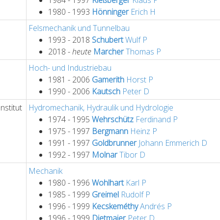
1984 - 1997
Rießberger
Klaus
P
1980 - 1993
Hönninger
Erich
H
Felsmechanik und Tunnelbau
1993 - 2018
Schubert
Wulf
P
2018 -
heute
Marcher
Thomas
P
Hoch- und Industriebau
1981 - 2006
Gamerith
Horst
P
1990 - 2006
Kautsch
Peter
D
nstitut
Hydromechanik, Hydraulik und Hydrologie
1974 - 1995
Wehrschütz
Ferdinand
P
1975 - 1997
Bergmann
Heinz
P
1991 - 1997
Goldbrunner
Johann Emmerich
D
1992 - 1997
Molnar
Tibor
D
Mechanik
1980 - 1996
Wohlhart
Karl
P
1985 - 1999
Greimel
Rudolf
P
1996 - 1999
Kecskeméthy
Andrés
P
1996 - 1999
Dietmaier
Peter
D