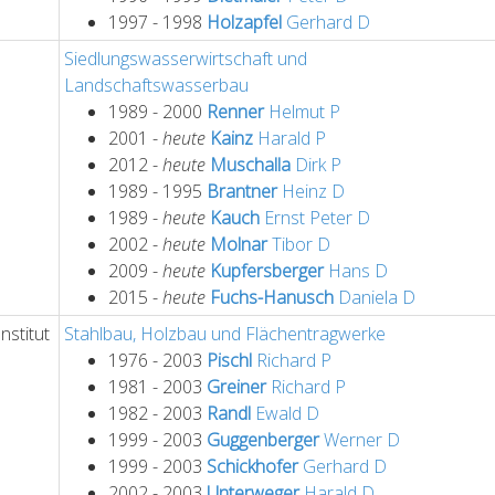
1997 - 1998
Holzapfel
Gerhard
D
Siedlungswasserwirtschaft und
Landschaftswasserbau
1989 - 2000
Renner
Helmut
P
2001 -
heute
Kainz
Harald
P
2012 -
heute
Muschalla
Dirk
P
1989 - 1995
Brantner
Heinz
D
1989 -
heute
Kauch
Ernst Peter
D
2002 -
heute
Molnar
Tibor
D
2009 -
heute
Kupfersberger
Hans
D
2015 -
heute
Fuchs-Hanusch
Daniela
D
nstitut
Stahlbau, Holzbau und Flächentragwerke
1976 - 2003
Pischl
Richard
P
1981 - 2003
Greiner
Richard
P
1982 - 2003
Randl
Ewald
D
1999 - 2003
Guggenberger
Werner
D
1999 - 2003
Schickhofer
Gerhard
D
2002 - 2003
Unterweger
Harald
D