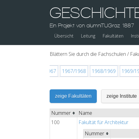
GESCHICHT
Ein Projekt von alumniTUGraz 1887
Übersicht
Leitung
Fakultäten
Inst
Blättern Sie durch die Fachschulen / Faku
1965/1966
1966/1967
1967/1968
1968/1969
1969/1
zeige Fakultäten
zeige Institute
Nummer
Name
100
Fakultät für Architektur
Nummer