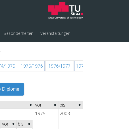
Besonderheiten
Veranstaltungen
.
74/1975
1975/1976
1976/1977
1977/1978
1978/1979
e Diplome
von
bis
1975
2003
von
bis