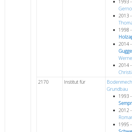
1993 
Gerno
2013 
Thoma
1998 
Holzap
2014 
Gugge
Werne
2014 
Christ
2170
Institut für
Bodenmecha
Grundbau
1993 
Sempr
2012 
Roma
1995 
Schwe