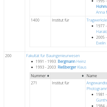
1995 
Hohma
Anna 
1400
Institut für
Tragwerksl
1977 
Haral
2005 
Evelin
200
Fakultät für Bauingenieurwesen
1991 - 1993:
Bergmann
Heinz
1993 - 2003:
Rießberger
Klaus
Nummer
Name
271
Institut für
Angewandte
Photogramm
1981 
Günth
1984 