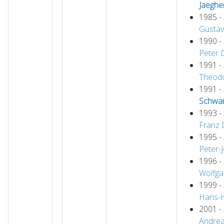
Jaeghe
1985 -
Gustav
1990 -
Peter
1991 -
Theod
1991 -
Schwa
1993 -
Franz
1995 -
Peter-
1996 -
Wolfga
1999 -
Hans-
2001 -
Andre