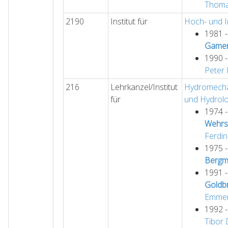
Thom
2190
Institut für
Hoch- und I
1981 
Gamer
1990 
Peter
216
Lehrkanzel/Institut
Hydromechan
für
und Hydrolo
1974 
Wehrs
Ferdi
1975 
Berg
1991 
Goldb
Emmer
1992 
Tibor