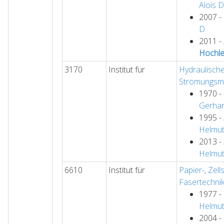
Alois
D
2007 -
D
2011 -
Hochle
3170
Institut für
Hydraulisch
Strömungsm
1970 -
Gerha
1995 -
Helmu
2013 -
Helmu
6610
Institut für
Papier-, Zell
Fasertechni
1977 -
Helmu
2004 -