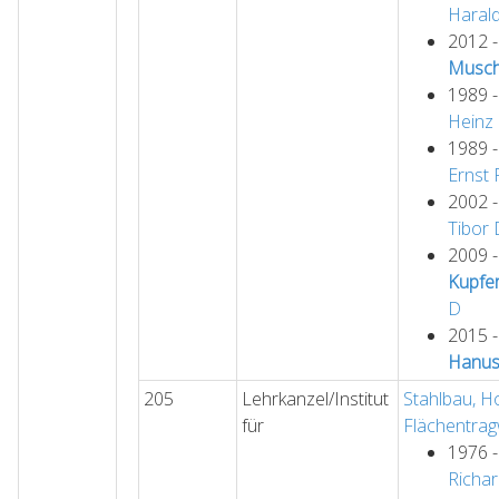
Haral
2012 
Musch
1989 
Heinz
1989 
Ernst 
2002 
Tibor
2009 
Kupfe
D
2015 
Hanus
205
Lehrkanzel/Institut
Stahlbau, H
für
Flächentra
1976 
Richa