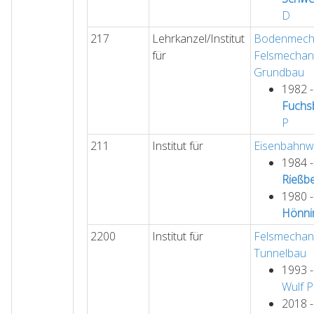
D
217
Lehrkanzel/Institut
Bodenmecha
für
Felsmechan
Grundbau
1982 
Fuchs
P
211
Institut für
Eisenbahn
1984 
Rießb
1980 
Hönni
2200
Institut für
Felsmechan
Tunnelbau
1993 
Wulf
P
2018 