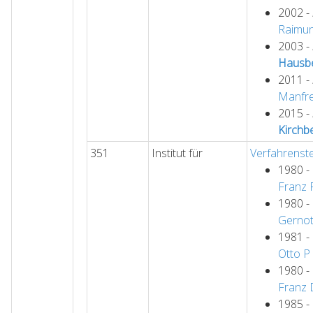
2002 -
Raimu
2003 -
Hausb
2011 -
Manfr
2015 -
Kirchb
351
Institut für
Verfahrenst
1980 -
Franz
1980 -
Gerno
1981 -
Otto
P
1980 -
Franz
1985 -