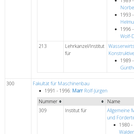
1989 
Norbe
1993 
Helmu
1996 
Wolf-D
213
Lehrkanzel/Institut
Wasserwirts
für
Konstruktiv
1989 
Günth
300
Fakultät für Maschinenbau
1991 - 1996:
Marr
Rolf-Jürgen
Nummer
Name
309
Institut für
Allgemeine 
und Fördert
1980 -
Walde