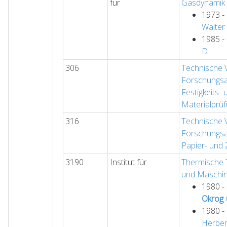
für
Gasdynamik
1973 -
Walter
1985 -
D
306
Technische 
Forschungsan
Festigkeits- 
Materialprü
316
Technische 
Forschungsan
Papier- und 
3190
Institut für
Thermische
und Maschi
1980 -
Okrog
1980 -
Herber