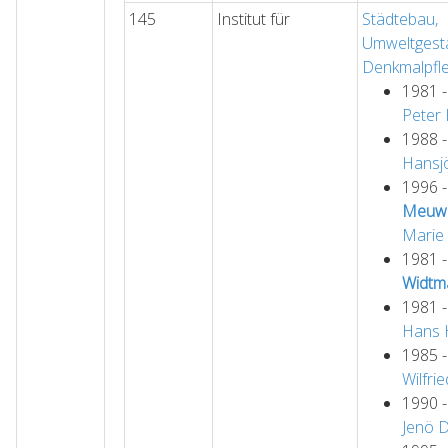
145
Institut für
Städtebau,
Umweltgest
Denkmalpfl
1981 
Peter
1988 
Hansj
1996 
Meuwi
Marie 
1981 
Widtm
1981 
Hans 
1985 
Wilfrie
1990 
Jenö