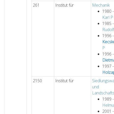
261
Institut für
Mechanik
1980 
Karl
P
1985 
Rudolf
1996 
Kecsk
P
1996 
Dietma
1997 
Holzap
2150
Institut für
Siedlungswa
und
Landschaft
1989 
Helmu
2001 