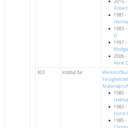
2015 -
Robert
1981 -
Herma
1983 -
D
1997 -
Wolfga
2006 -
René
303
Institut für
Werkstoffku
Festigkeitsl
Materialprü
1980 -
Helmu
1982 -
Horst
1985 -
Christi