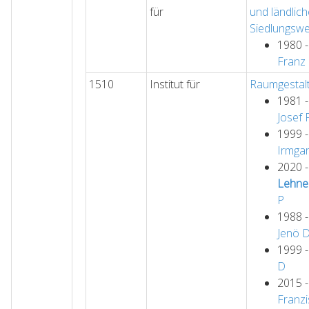
für
und ländlic
Siedlungsw
1980 
Franz
1510
Institut für
Raumgestal
1981 
Josef
1999 
Irmga
2020 
Lehne
P
1988 
Jenö
1999 
D
2015 
Franzi