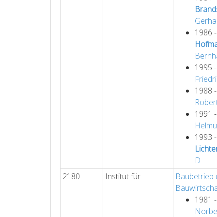
Brands
Gerha
1986 
Hofma
Bernh
1995 
Friedr
1988 
Rober
1991 
Helmu
1993 
Lichte
D
2180
Institut für
Baubetrieb
Bauwirtscha
1981 
Norbe