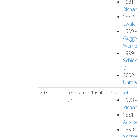
1981 
Richa
1982 
Ewald
1999 
Gugge
Werne
1999 
Schick
D
2002 
Unter
203
Lehrkanzel/Institut
Stahlbeton-
für
1973 
Richa
1981 
Adalbe
1993 
Sparo