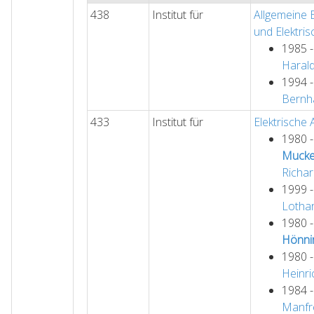
438
Institut für
Allgemeine E
und Elektri
1985 
Haral
1994 
Bernh
433
Institut für
Elektrische
1980 
Mucke
Richa
1999 
Lotha
1980 
Hönni
1980 
Heinri
1984 
Manfr