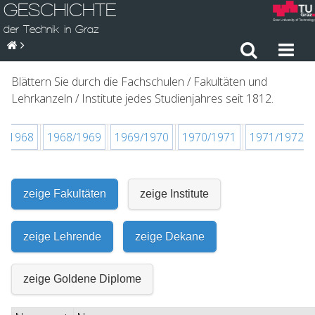
GESCHICHTE
der Technik in Graz
Blättern Sie durch die Fachschulen / Fakultäten und
Lehrkanzeln / Institute jedes Studienjahres seit 1812.
7/1968
1968/1969
1969/1970
1970/1971
1971/1972
zeige Fakultäten
zeige Institute
zeige Lehrende
zeige Dekane
zeige Goldene Diplome