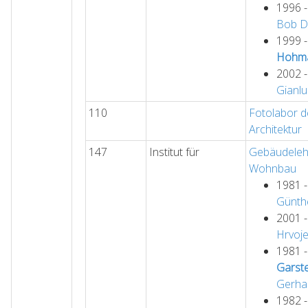
1996 
Bob
D
1999 
Hohm
2002 
Gianl
110
Fotolabor de
Architektur
147
Institut für
Gebäudeleh
Wohnbau
1981 
Günth
2001 
Hrvoj
1981 
Garst
Gerha
1982 