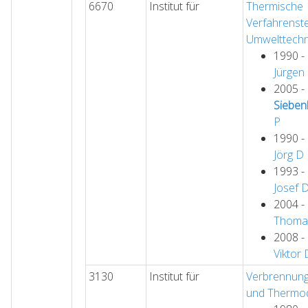
6670
Institut für
Thermische
Verfahrenst
Umwelttechn
1990 -
Jürgen
2005 -
Sieben
P
1990 -
Jörg
D
1993 -
Josef
2004 -
Thoma
2008 -
Viktor
3130
Institut für
Verbrennung
und Thermo