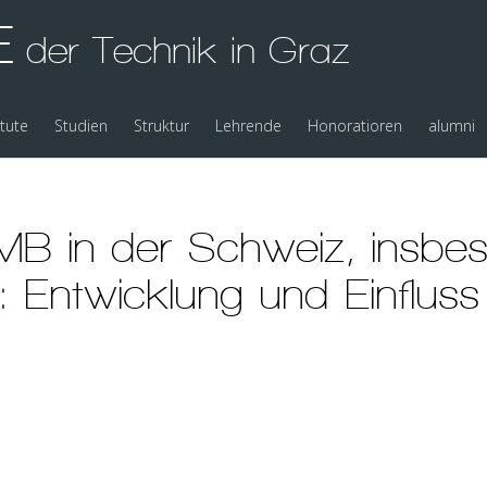
E
der Technik in Graz
itute
Studien
Struktur
Lehrende
Honoratioren
alumni
MB in der Schweiz, insbe
 Entwicklung und Einfluss