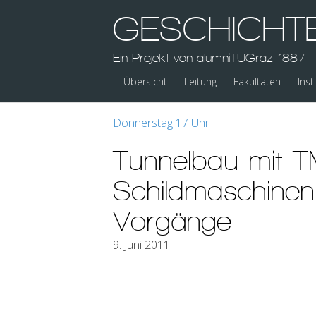
GESCHICHT
Ein Projekt von alumniTUGraz 1887
Übersicht
Leitung
Fakultäten
Inst
Donnerstag 17 Uhr
Tunnelbau mit T
Schildmaschinen:
Vorgänge
9. Juni 2011