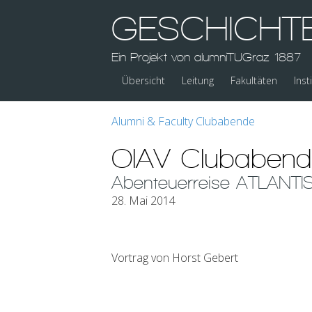
GESCHICHT
Ein Projekt von alumniTUGraz 1887
Übersicht
Leitung
Fakultäten
Inst
Alumni & Faculty Clubabende
OIAV Clubabend 
Abenteuerreise ATLANTI
28. Mai 2014
Vortrag von Horst Gebert