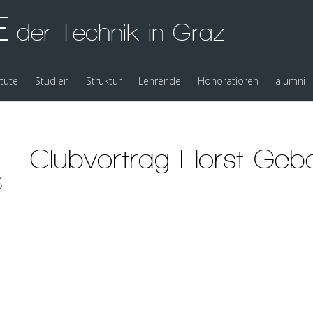
E
der Technik in Graz
itute
Studien
Struktur
Lehrende
Honoratioren
alumni
- Clubvortrag Horst Gebe
S