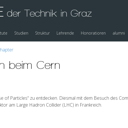
E
der Technik in Graz
itute
Studien
Struktur
Lehrende
Honoratioren
alumni
Chapter
 beim Cern
erse of Particles“ zu entdecken. Diesmal mit dem Besuch des C
ktor am Large Hadron Collider (LHC) in Frankreich.