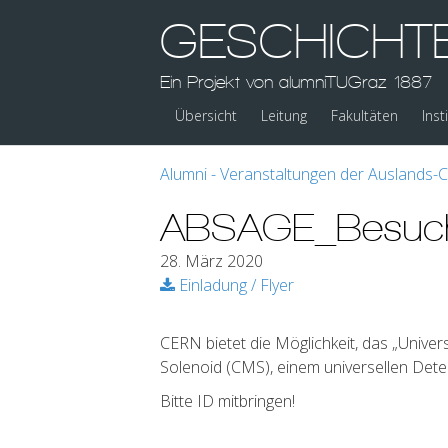
GESCHICHT
Ein Projekt von alumniTUGraz 1887
Übersicht
Leitung
Fakultäten
Inst
Alumni - Veranstaltungen der Auslands-
ABSAGE_Besuch
28. März 2020
Einladung / Flyer
CERN bietet die Möglichkeit, das „Univ
Solenoid (CMS), einem universellen Dete
Bitte ID mitbringen!