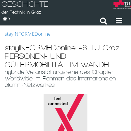
GESCHICHTE
der Technik in Graz
stayINFORMEDonline
stayINFORMEDonline #6 TU Graz –
PERSONEN- UND
GÜTERMOBILITÄT IM WANDEL
hybride Veranstaltungsreihe des Chapter
Worldwide im Rahmen des internationalen
alumni-Netzwerkes