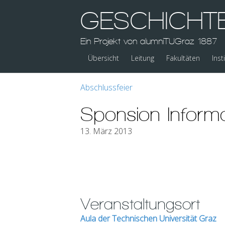
GESCHICHT
Ein Projekt von alumniTUGraz 1887
Übersicht
Leitung
Fakultäten
Inst
Abschlussfeier
Sponsion Informa
13. März 2013
Veranstaltungsort
Aula der Technischen Universität Graz