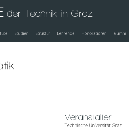
E
der Technik in Graz
itute
Studien
Struktur
Lehrende
Honoratioren
alumni
tik
Veranstalter
Technische Universität Graz