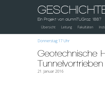
GESCHICHT
Ein Projekt von alumniTUGraz 1887
Übersicht
Leitung
Fakultäten
Inst
Donnerstag 17 Uhr
Geotechnische H
Tunnelvortriebe
21. Januar 2016