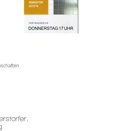
nschaften
rstorfer,
g