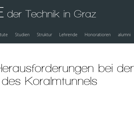
E
der Technik in Graz
itute
Studien
Struktur
Lehrende
Honoratioren
alumni
erausforderungen bei de
n des Koralmtunnels