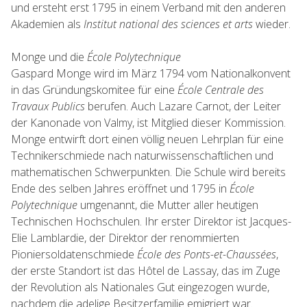
und ersteht erst 1795 in einem Verband mit den anderen
Akademien als
Institut national des sciences et arts
wieder.
Monge und die
École Polytechnique
Gaspard Monge wird im März 1794 vom Nationalkonvent
in das Gründungskomitee für eine
École Centrale des
Travaux Publics
berufen. Auch Lazare Carnot, der Leiter
der Kanonade von Valmy, ist Mitglied dieser Kommission.
Monge entwirft dort einen völlig neuen Lehrplan für eine
Technikerschmiede nach naturwissenschaftlichen und
mathematischen Schwerpunkten. Die Schule wird bereits
Ende des selben Jahres eröffnet und 1795 in
École
Polytechnique
umgenannt, die Mutter aller heutigen
Technischen Hochschulen. Ihr erster Direktor ist Jacques-
Elie Lamblardie, der Direktor der renommierten
Pioniersoldatenschmiede
École des Ponts-et-Chaussées
,
der erste Standort ist das Hôtel de Lassay, das im Zuge
der Revolution als Nationales Gut eingezogen wurde,
nachdem die adelige Besitzerfamilie emigriert war.