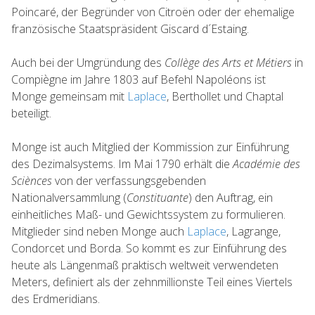
Poincaré, der Begründer von Citroën oder der ehemalige
französische Staatspräsident Giscard d´Estaing.
Auch bei der Umgründung des
Collège des Arts et Métiers
in
Compiègne im Jahre 1803 auf Befehl Napoléons ist
Monge gemeinsam mit
Laplace
, Berthollet und Chaptal
beteiligt.
Monge ist auch Mitglied der Kommission zur Einführung
des Dezimalsystems. Im Mai 1790 erhält die
Académie des
Sciènces
von der verfassungsgebenden
Nationalversammlung (
Constituante
) den Auftrag, ein
einheitliches Maß- und Gewichtssystem zu formulieren.
Mitglieder sind neben Monge auch
Laplace
, Lagrange,
Condorcet und Borda. So kommt es zur Einführung des
heute als Längenmaß praktisch weltweit verwendeten
Meters, definiert als der zehnmillionste Teil eines Viertels
des Erdmeridians.