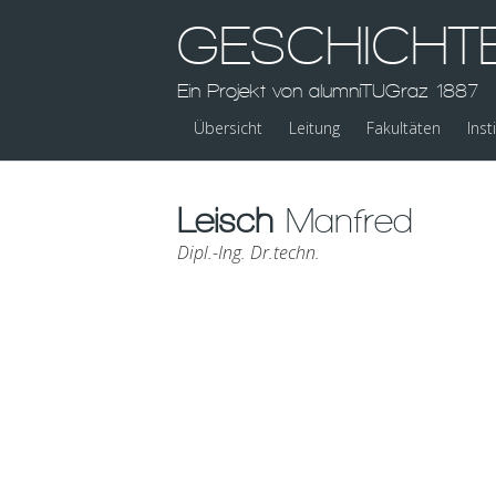
GESCHICHT
Ein Projekt von alumniTUGraz 1887
Übersicht
Leitung
Fakultäten
Inst
Leisch
Manfred
Dipl.-Ing. Dr.techn.