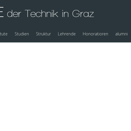
E
der Technik in Graz
itute
Studien
Struktur
Lehrende
Honoratioren
alumni