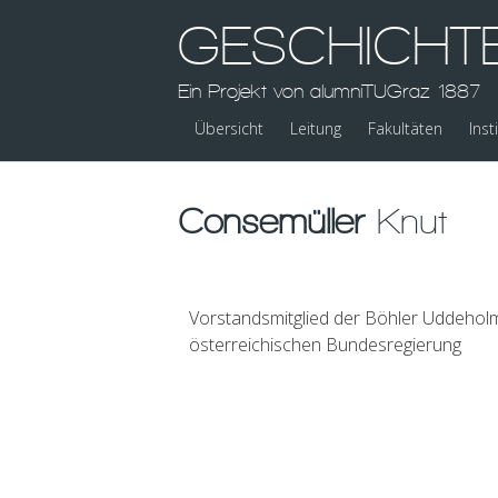
GESCHICHT
Ein Projekt von alumniTUGraz 1887
Übersicht
Leitung
Fakultäten
Inst
Consemüller
Knut
Vorstandsmitglied der Böhler Uddeholm
österreichischen Bundesregierung