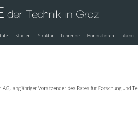
E
der Technik in Graz
itute
Studien
Struktur
Lehrende
Honoratioren
alumni
 AG, langjähriger Vorsitzender des Rates für Forschung und T