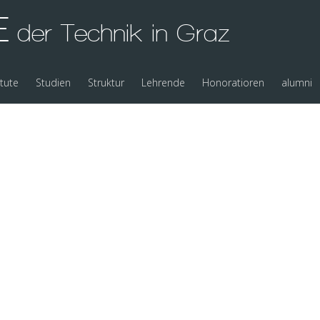
E
der Technik in Graz
itute
Studien
Struktur
Lehrende
Honoratioren
alumni