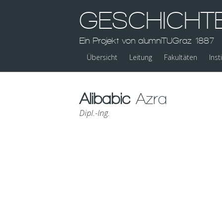
GESCHICHT
Ein Projekt von alumniTUGraz 1887
Übersicht
Leitung
Fakultäten
Inst
Alibabic
Azra
Dipl.-Ing.