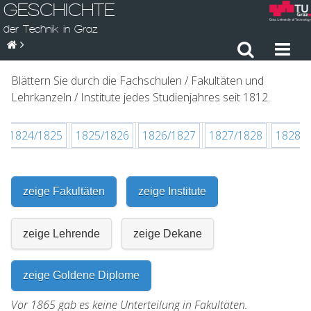
GESCHICHTE
der Technik in Graz
Blättern Sie durch die Fachschulen / Fakultäten und
Lehrkanzeln / Institute jedes Studienjahres seit 1812.
1824/1825
1825/1826
1826/1827
1827/1828
1828/
zeige Fakultäten
zeige Institute
zeige Lehrende
zeige Dekane
zeige Goldene Diplome
Vor 1865 gab es keine Unterteilung in Fakultäten.