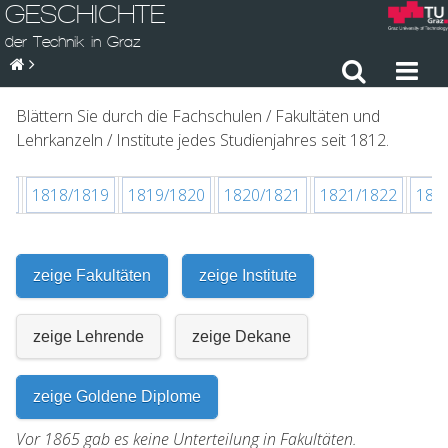
GESCHICHTE
der Technik in Graz
Blättern Sie durch die Fachschulen / Fakultäten und
Lehrkanzeln / Institute jedes Studienjahres seit 1812.
18
1818/1819
1819/1820
1820/1821
1821/1822
182
zeige Fakultäten
zeige Institute
zeige Lehrende
zeige Dekane
zeige Goldene Diplome
Vor 1865 gab es keine Unterteilung in Fakultäten.