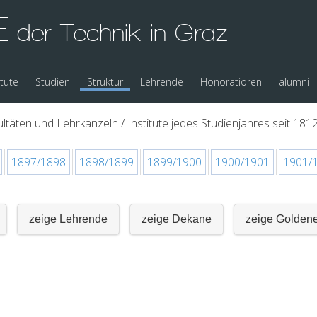
E
der Technik in Graz
itute
Studien
Struktur
Lehrende
Honoratioren
alumni
ltäten und Lehrkanzeln / Institute jedes Studienjahres seit 1812
1897/1898
1898/1899
1899/1900
1900/1901
1901/
zeige Lehrende
zeige Dekane
zeige Golden