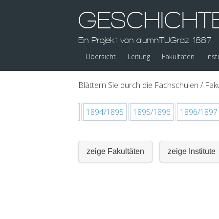
GESCHICHT
Ein Projekt von alumniTUGraz 1887
Übersicht
Leitung
Fakultäten
Inst
Blättern Sie durch die Fachschulen / Faku
892/1893
1893/1894
1894/1895
1895/1896
1896/1897
zeige Fakultäten
zeige Institute