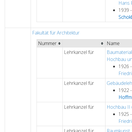
Hans
1939 
Schokl
Fakultät für Architektur
Nummer
Name
Lehrkanzel für
Baumaterial
Hochbau un
1926 
Friedr
Lehrkanzel für
Gebäudeleh
1922 
Hoffm
Lehrkanzel für
Hochbau II 
1925 
Friedr
Lehrkanzel für
Raumkunst