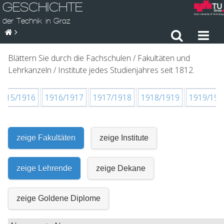
GESCHICHTE
der Technik in Graz
Blättern Sie durch die Fachschulen / Fakultäten und
Lehrkanzeln / Institute jedes Studienjahres seit 1812.
1915/1916
1916/1917
1917/1918
1918/1919
1919/192
zeige Fakultäten
zeige Institute
zeige Lehrende
zeige Dekane
zeige Goldene Diplome