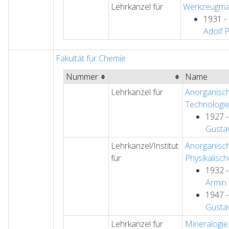
Lehrkanzel für
Werkzeugma
1931 -
Adolf
Fakultät für Chemie
Nummer
Name
Lehrkanzel für
Anorganisc
Technologi
1927 
Gusta
Lehrkanzel/Institut
Anorganisc
für
Physikalisc
1932 
Armin
1947 
Gusta
Lehrkanzel für
Mineralogie