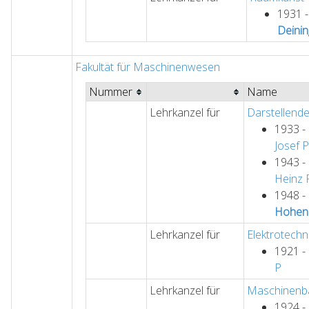
1931 
Deinin
Fakultät für Maschinenwesen
Nummer
Name
Lehrkanzel für
Darstellend
1933 -
Josef
P
1943 -
Heinz
1948 -
Hohen
Lehrkanzel für
Elektrotechn
1921 -
P
Lehrkanzel für
Maschinenb
1924 -