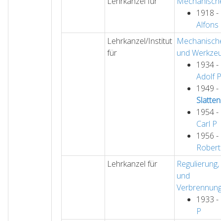
Lehrkanzel für
Mechanische
1918 -
Alfons
Lehrkanzel/Institut
Mechanische
für
und Werkze
1934 -
Adolf
1949 -
Slatte
1954 -
Carl
P
1956 -
Robert
Lehrkanzel für
Regulierung
und
Verbrennung
1933 -
P