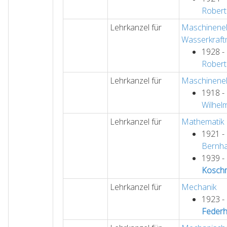
Robert
Lehrkanzel für
Maschinenel
Wasserkraft
1928 -
Robert
Lehrkanzel für
Maschinenel
1918 -
Wilhel
Lehrkanzel für
Mathematik 
1921 -
Bernh
1939 -
Kosch
Lehrkanzel für
Mechanik
1923 -
Federh