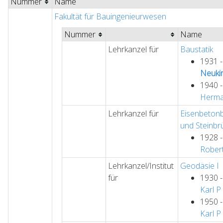
Nummer
Name
Fakultät für Bauingenieurwesen
Nummer
Name
Lehrkanzel für
Baustatik
1931 
Neuki
1940 
Herm
Lehrkanzel für
Eisenbeton
und Steinb
1928 
Rober
Lehrkanzel/Institut
Geodäsie I
für
1930 
Karl
P
1950 
Karl
P