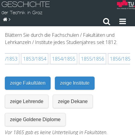
GESCHICHTE
der Technik in Graz
Blättern Sie durch die Fachschulen / Fakultäten und
Lehrkanzeln / Institute jedes Studienjahres seit 1812.
52/1853
1853/1854
1854/1855
1855/1856
1856/1857
zeige Fakultäten
zeige Institute
zeige Lehrende
zeige Dekane
zeige Goldene Diplome
Vor 1865 gab es keine Unterteilung in Fakultäten.