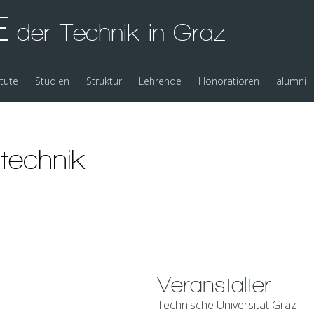
E
der Technik in Graz
itute
Studien
Struktur
Lehrende
Honoratioren
alumni
technik
Veranstalter
Technische Universität Graz