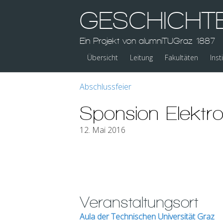
GESCHICHT
Ein Projekt von alumniTUGraz 1887
Übersicht
Leitung
Fakultäten
Inst
Abschlussfeier
Sponsion Elektro
12. Mai 2016
Veranstaltungsort
Aula der Technischen Universität Graz