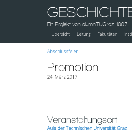
GESCHICHT
Ein Projekt von alumniTUGraz 1887
Übersicht
Leitung
Fakultäten
Inst
Abschlussfeier
Promotion
24. März 2017
Veranstaltungsort
Aula der Technischen Universität Graz