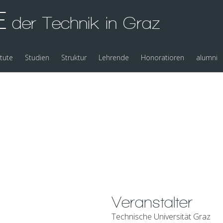
E
der Technik in Graz
itute
Studien
Struktur
Lehrende
Honoratioren
alumni
Veranstalter
Technische Universität Graz