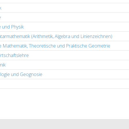
k
e
 und Physik
tarmathematik (Arithmetik, Algebra und Linienzeichnen)
 Mathematik, Theoretische und Praktische Geometrie
rtschaftslehre
nik
logie und Geognosie