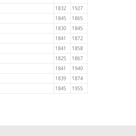
1832
1927
1845
1865
1830
1845
1841
1872
1841
1858
1825
1867
1841
1940
1839
1874
1845
1955