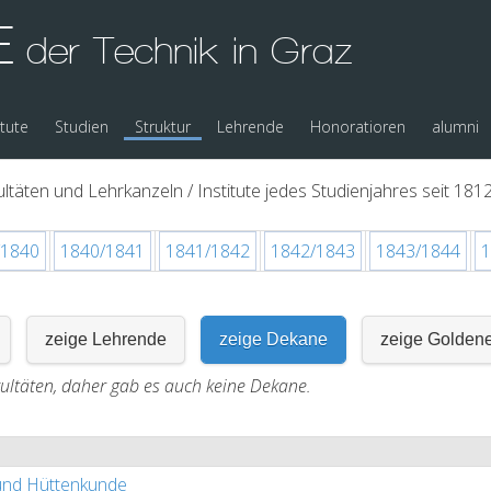
E
der Technik in Graz
itute
Studien
Struktur
Lehrende
Honoratioren
alumni
ltäten und Lehrkanzeln / Institute jedes Studienjahres seit 1812
/1840
1840/1841
1841/1842
1842/1843
1843/1844
1
zeige Lehrende
zeige Dekane
zeige Golden
kultäten, daher gab es auch keine Dekane.
und Hüttenkunde