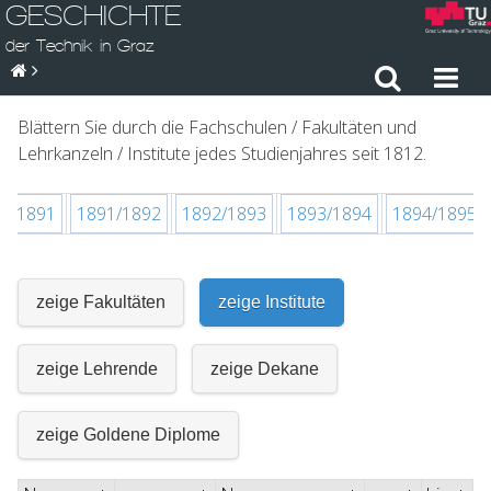
GESCHICHTE
der Technik in Graz
Blättern Sie durch die Fachschulen / Fakultäten und
Lehrkanzeln / Institute jedes Studienjahres seit 1812.
0/1891
1891/1892
1892/1893
1893/1894
1894/1895
zeige Fakultäten
zeige Institute
zeige Lehrende
zeige Dekane
zeige Goldene Diplome