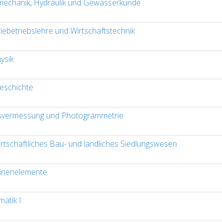
echanik, Hydraulik und Gewässerkunde
riebetriebslehre und Wirtschaftstechnik
ysik
eschichte
vermessung und Photogrammetrie
rtschaftliches Bau- und ländliches Siedlungswesen
inenelemente
atik I