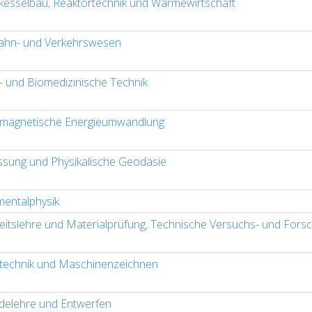
esselbau, Reaktortechnik und Wärmewirtschaft
ahn- und Verkehrswesen
o- und Biomedizinische Technik
omagnetische Energieumwandlung
sung und Physikalische Geodäsie
mentalphysik
keitslehre und Materialprüfung, Technische Versuchs- und Fors
technik und Maschinenzeichnen
elehre und Entwerfen