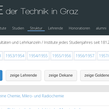
E
der Technik in Graz
itute
Studien
Struktur
Lehrende
Honoratioren
alumni
ltäten und Lehrkanzeln / Institute jedes Studienjahres seit 1812
3
1953/1954
1954/1955
1955/1956
1956/1957
1957
zeige Lehrende
zeige Dekane
zeige Golden
eine Chemie, Mikro- und Radiochemie