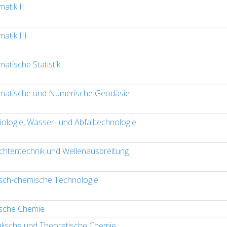
atik II
atik III
atische Statistik
atische und Numerische Geodäsie
iologie, Wasser- und Abfalltechnologie
chtentechnik und Wellenausbreitung
sch-chemische Technologie
sche Chemie
alische und Theoretische Chemie