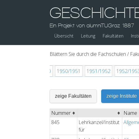
GESCHICHT
Ein Projekt von alumniTUGraz 1887
Übersicht
Leitung
Fakultäten
Inst
Blättern Sie durch die Fachschulen / Faku
948/1949
1949/1950
1950/1951
1951/1952
1952/195
zeige Fakultäten
zeige Institute
Nummer
Name
845
Lehrkanzel/Institut
Allgem
für